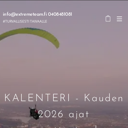
info@extremeteam.fi 0408481081
#TURVALLISESTI TAIVAALLE
KALENTERI - Kauden
2026 ajat