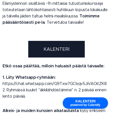
Elämyslennon sisältäviä ~1h mittaisia tutustumiskursseja
toteutetaan lähtökohtaisesti huhtikuun lopusta lokakuulle
Toimimme
ja talvella jäiden tultua helmi-maaliskuussa.
pääsääntöisesti pe-la
. Tervetuloa taivaalle!
KALENTERI
Etkö osaa päättää, milloin haluaisit päästä taivaalle:
1. Liity W
hatsapp-ryhmään:
https://chat.whatsapp.com/G9Txw7GCbqv5JiVAOitZK8
2. Ryhmässä kuulet "äkkilähdöistämme" n. 2 päivää ennen
lento päivää.
KALENTERI
powered by Calendly
Alkeis- ja muiden kurssien aikatauluista
kysy erikseen: