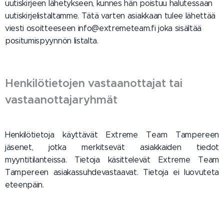
uutiskirjeen lähetykseen, kunnes hän poistuu halutessaan
uutiskirjelistaltamme. Tätä varten asiakkaan tulee lähettää
viesti osoitteeseen info@extremeteam.fi joka sisältää
positumispyynnön listalta.
Henkilötietojen vastaanottajat tai
vastaanottajaryhmät
Henkilötietoja käyttävät Extreme Team Tampereen
jäsenet, jotka merkitsevät asiakkaiden tiedot
myyntitilanteissa. Tietoja käsittelevät Extreme Team
Tampereen asiakassuhdevastaavat. Tietoja ei luovuteta
eteenpäin.