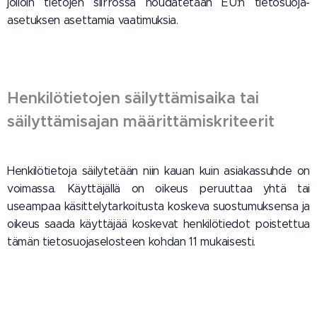
jolloin tietojen siirrossa noudatetaan EU:n tietosuoja-
asetuksen asettamia vaatimuksia.
Henkilötietojen säilyttämisaika tai
säilyttämisajan määrittämiskriteerit
Henkilötietoja säilytetään niin kauan kuin asiakassuhde on
voimassa. Käyttäjällä on oikeus peruuttaa yhtä tai
useampaa käsittelytarkoitusta koskeva suostumuksensa ja
oikeus saada käyttäjää koskevat henkilötiedot poistettua
tämän tietosuojaselosteen kohdan 11 mukaisesti.