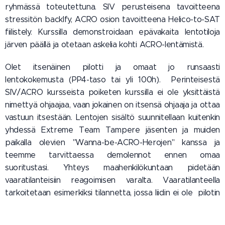
ryhmässä toteutettuna. SIV perusteisena tavoitteena
stressitön backlfy, ACRO osion tavoitteena Helico-to-SAT
fiilistely. Kurssilla demonstroidaan epävakaita lentotiloja
järven päällä ja otetaan askelia kohti ACRO-lentämistä.
Olet itsenäinen pilotti ja omaat jo runsaasti
lentokokemusta (PP4-taso tai yli 100h). Perinteisestä
SIV/ACRO kursseista poiketen kurssilla ei ole yksittäistä
nimettyä ohjaajaa, vaan jokainen on itsensä ohjaaja ja ottaa
vastuun itsestään. Lentojen sisältö suunnitellaan kuitenkin
yhdessä Extreme Team Tampere jäsenten ja muiden
paikalla olevien "Wanna-be-ACRO-Herojen" kanssa ja
teemme tarvittaessa demolennot ennen omaa
suoritustasi. Yhteys maahenkilökuntaan pidetään
vaaratilanteisiin reagoimisen varalta. Vaaratilanteella
tarkoitetaan esimerkiksi tilannetta, jossa liidin ei ole pilotin
hallinnassa ja korkeutta on jo niin vähän, että on parasta
heittää pelastusvarjo. Näinollen maahenkilökunta voi