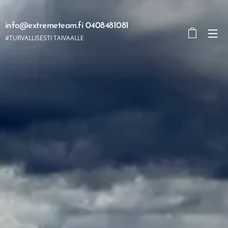
info@extremeteam.fi 0408481081
#TURVALLISESTI TAIVAALLE