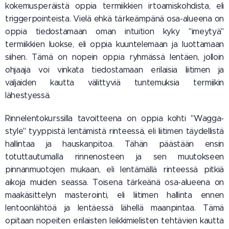
kokemusperäistä oppia termiikkien irtoamiskohdista, eli
triggerpointeista. Vielä ehkä tärkeämpänä osa-alueena on
oppia tiedostamaan oman intuition kyky "imeytyä"
termiikkien luokse, eli oppia kuuntelemaan ja luottamaan
siihen. Tämä on nopein oppia ryhmässä lentäen, jolloin
ohjaaja voi vinkata tiedostamaan erilaisia liitimen ja
valjaiden kautta välittyviä tuntemuksia termiikin
lähestyessä.
Rinnelentokurssilla tavoitteena on oppia kohti "Wagga-
style" tyyppistä lentämistä rinteessä, eli liitimen täydellistä
hallintaa ja hauskanpitoa. Tähän päästään ensin
totuttautumalla rinnenosteen ja sen muutokseen
pinnanmuotojen mukaan, eli lentämällä rinteessä pitkiä
aikoja muiden seassa. Toisena tärkeänä osa-alueena on
maakäsittelyn masterointi, eli liitimen hallinta ennen
lentoonlähtöä ja lentäessä lähellä maanpintaa. Tämä
opitaan nopeiten erilaisten leikkimielisten tehtävien kautta