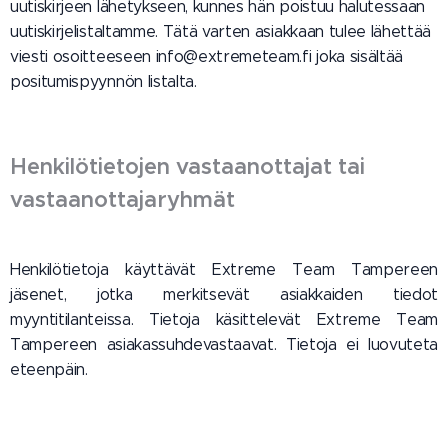
uutiskirjeen lähetykseen, kunnes hän poistuu halutessaan
uutiskirjelistaltamme. Tätä varten asiakkaan tulee lähettää
viesti osoitteeseen info@extremeteam.fi joka sisältää
positumispyynnön listalta.
Henkilötietojen vastaanottajat tai
vastaanottajaryhmät
Henkilötietoja käyttävät Extreme Team Tampereen
jäsenet, jotka merkitsevät asiakkaiden tiedot
myyntitilanteissa. Tietoja käsittelevät Extreme Team
Tampereen asiakassuhdevastaavat. Tietoja ei luovuteta
eteenpäin.