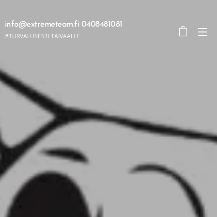
info@extremeteam.fi 0408481081
#TURVALLISESTI TAIVAALLE