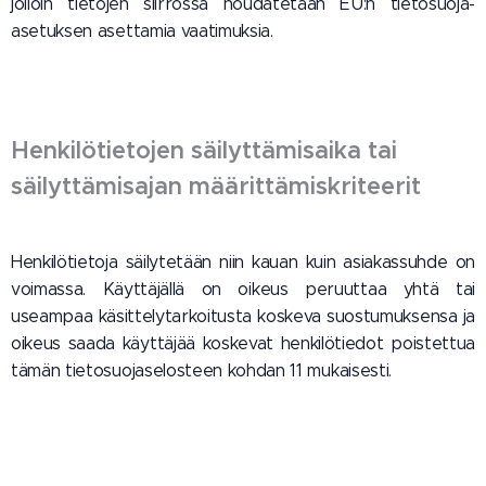
jolloin tietojen siirrossa noudatetaan EU:n tietosuoja-
asetuksen asettamia vaatimuksia.
Henkilötietojen säilyttämisaika tai
säilyttämisajan määrittämiskriteerit
Henkilötietoja säilytetään niin kauan kuin asiakassuhde on
voimassa. Käyttäjällä on oikeus peruuttaa yhtä tai
useampaa käsittelytarkoitusta koskeva suostumuksensa ja
oikeus saada käyttäjää koskevat henkilötiedot poistettua
tämän tietosuojaselosteen kohdan 11 mukaisesti.